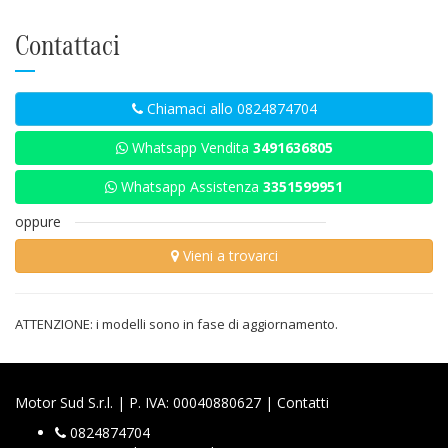
Contattaci
Chiamaci allo 0824874704
Whatsapp Vendita
3491636805
Whatsapp Assistenza
3351599951
oppure
Vieni a trovarci
ATTENZIONE: i modelli sono in fase di aggiornamento.
Motor Sud S.r.l. | P. IVA: 00040880627 |
Contatti
0824874704