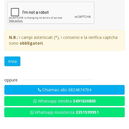
N.B.:
i campi asteriscati (*), i consensi e la verifica captcha
sono
obbligatori
.
Invia
oppure
Chiamaci allo 0824874704
Whatsapp Vendita
3491636805
Whatsapp Assistenza
3351599951