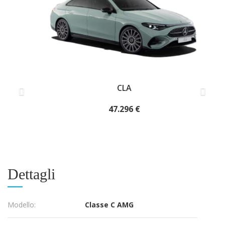
Precedente
Succ
CLA
47.296 €
Dettagli
Modello:
Classe C AMG