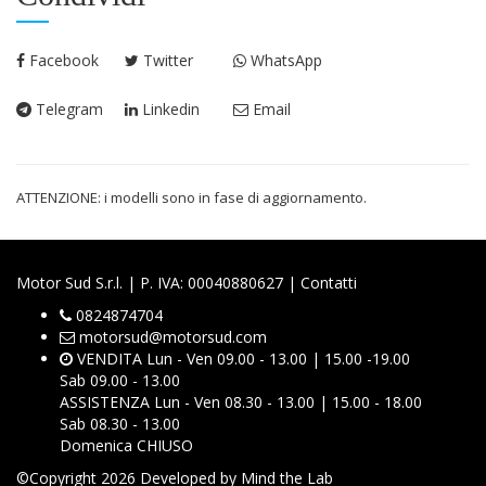
Facebook
Twitter
WhatsApp
Telegram
Linkedin
Email
ATTENZIONE: i modelli sono in fase di aggiornamento.
Motor Sud S.r.l. | P. IVA: 00040880627 |
Contatti
0824874704
motorsud@motorsud.com
VENDITA Lun - Ven 09.00 - 13.00 | 15.00 -19.00
Sab 09.00 - 13.00
ASSISTENZA Lun - Ven 08.30 - 13.00 | 15.00 - 18.00
Sab 08.30 - 13.00
Domenica CHIUSO
©Copyright 2026 Developed by
Mind the Lab